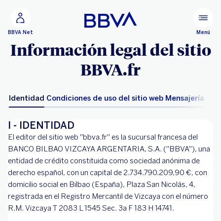
Ir al contenido principal
Configurar personalización
Menú
BBVA Net
Información legal del sitio
BBVA.fr
Identidad
Condiciones de uso del sitio web
Mensajería ele
I - IDENTIDAD
El editor del sitio web "bbva.fr" es la sucursal francesa del
BANCO BILBAO VIZCAYA ARGENTARIA, S.A. ("BBVA"), una
entidad de crédito constituida como sociedad anónima de
derecho español, con un capital de 2.734.790.209,90 €, con
domicilio social en Bilbao (España), Plaza San Nicolás, 4,
registrada en el Registro Mercantil de Vizcaya con el número
R.M. Vizcaya T 2083 L 1545 Sec. 3a F 183 H 14741.